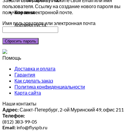
Забыли свой пароль? Укажите свой Email или имя
пользователя. Ссылку на создание нового пароля вы
получите по электронной почте.
Корзина
Имя пользователя или электронная почта
Корзина пуста.
Сбросить пароль
Помощь
Доставка и оплата
Гарантия
Как сделать заказ
Политика конфиденциальности
Карта сайта
Наши контакты
Адрес:
Санкт-Петербург, 2-ой Муринский 49, офис 211
Телефон:
(812) 383-99-05
Email:
info@flyspb.ru