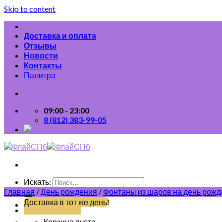
Skip to content
Доставка и оплата
Отзывы
Новости
Контакты
Палитра
09:00 - 23:00
8 (812) 383-99-05
Искать:
Главная
/
День рождения
/
Фонтаны из шаров на день рож
Доставка в тот же день!
(812) 383-99-05
Корзина пуста.