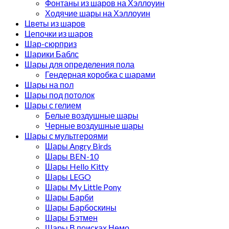
Фонтаны из шаров на Хэллоуин
Ходячие шары на Хэллоуин
Цветы из шаров
Цепочки из шаров
Шар-сюрприз
Шарики Баблс
Шары для определения пола
Гендерная коробка с шарами
Шары на пол
Шары под потолок
Шары с гелием
Белые воздушные шары
Черные воздушные шары
Шары с мультгероями
Шары Angry Birds
Шары BEN-10
Шары Hello Kitty
Шары LEGO
Шары My Little Pony
Шары Барби
Шары Барбоскины
Шары Бэтмен
Шары В поисках Немо