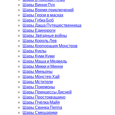
Шары Винни Пух
Шары Время приключений
Шары Герои в масках
Шары Губка Боб
Шары Даша Путешественница
Шары Единороги
Шары Звёздные войны
Шары Король Лев
Шары Корпорация Монстров
Шары Куклы
Шары Куми Куми
Шары Маша и Медведь
Шары Микки и Минни
Шары Миньоны
Шары Монстер Хай
Шары Мстители
Шары Покемоны
Шары Принцессы Дисней
Шары Простоквашино
Шары Пчёлка Майя
Шары Свинка Пеппа
Шары Смешарики