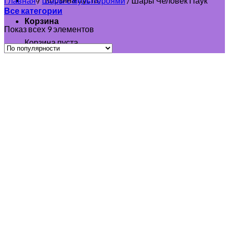
Главная
/
Шары с мультгероями
/
Шары Человек Паук
Все категории
Корзина
Показ всех 9 элементов
Корзина пуста.