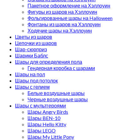
Пакетное оформление на Хэллоуин
Фигуры из шаров на Хэллоуин
Фольгированные шары на Halloween
Фонтаны из шаров на Хэллоуин
Ходячие шары на Хэллоуин
Цветы из шаров
Цепочки из шаров
Шар-сюрприз
Шарики Баблс
Шары для определения пола
Гендерная коробка с шарами
Шары на пол
Шары под потолок
Шары с гелием
Белые воздушные шары
Черные воздушные шары
Шары с мультгероями
Шары Angry Birds
Шары BEN-10
Шары Hello Kitty
Шары LEGO
Шары My Little Pony