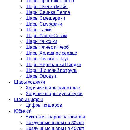
Шары Простоквашино
Шары Пчёлка Майя
Шары Свинка Пеппа
Шары Смешарики
Шары Смурфики
Шары Тачки
Шары Улица Сезам
Шары Фиксики
Шары Финес и Ферб
Шары Холодное сердце
Шары Человек Паук
Шары Черепашки Ниндзя
Шары Щенячий патруль
Шары Эмодзи
Шары ходячки
Ходячие шары животные
Ходячие шары мультгерои
Шары цифры
Цифры из шаров
Юбилей
Букеты из шаров на юбилей
Воздушные шары на 30 лет
Воздушные шары на 40 лет