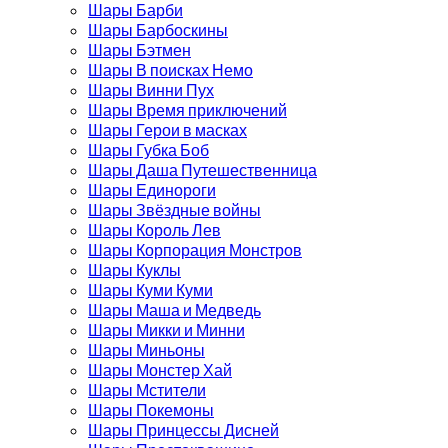
Шары Барби
Шары Барбоскины
Шары Бэтмен
Шары В поисках Немо
Шары Винни Пух
Шары Время приключений
Шары Герои в масках
Шары Губка Боб
Шары Даша Путешественница
Шары Единороги
Шары Звёздные войны
Шары Король Лев
Шары Корпорация Монстров
Шары Куклы
Шары Куми Куми
Шары Маша и Медведь
Шары Микки и Минни
Шары Миньоны
Шары Монстер Хай
Шары Мстители
Шары Покемоны
Шары Принцессы Дисней