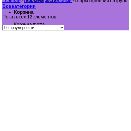
Главная
/
Шары с мультгероями
/
Шары Щенячий патруль
Все категории
Корзина
Показ всех 12 элементов
Корзина пуста.