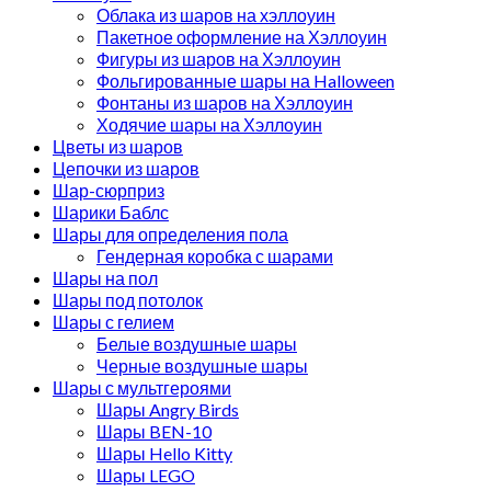
Облака из шаров на хэллоуин
Пакетное оформление на Хэллоуин
Фигуры из шаров на Хэллоуин
Фольгированные шары на Halloween
Фонтаны из шаров на Хэллоуин
Ходячие шары на Хэллоуин
Цветы из шаров
Цепочки из шаров
Шар-сюрприз
Шарики Баблс
Шары для определения пола
Гендерная коробка с шарами
Шары на пол
Шары под потолок
Шары с гелием
Белые воздушные шары
Черные воздушные шары
Шары с мультгероями
Шары Angry Birds
Шары BEN-10
Шары Hello Kitty
Шары LEGO