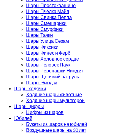
Шары Простоквашино
Шары Пчёлка Майя
Шары Свинка Пеппа
Шары Смешарики
Шары Смурфики
Шары Тачки
Шары Улица Сезам
Шары Фиксики
Шары Финес и Ферб
Шары Холодное сердце
Шары Человек Паук
Шары Черепашки Ниндзя
Шары Щенячий патруль
Шары Эмодзи
Шары ходячки
Ходячие шары животные
Ходячие шары мультгерои
Шары цифры
Цифры из шаров
Юбилей
Букеты из шаров на юбилей
Воздушные шары на 30 лет