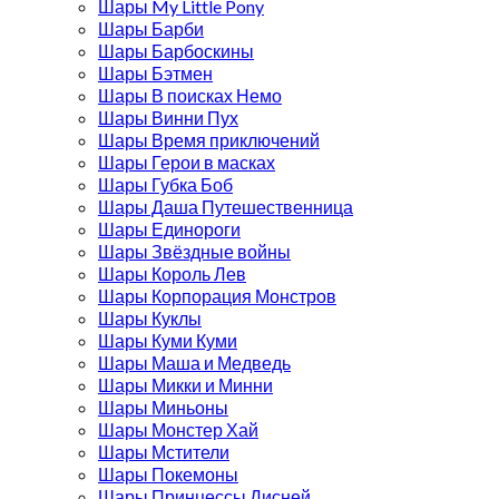
Шары My Little Pony
Шары Барби
Шары Барбоскины
Шары Бэтмен
Шары В поисках Немо
Шары Винни Пух
Шары Время приключений
Шары Герои в масках
Шары Губка Боб
Шары Даша Путешественница
Шары Единороги
Шары Звёздные войны
Шары Король Лев
Шары Корпорация Монстров
Шары Куклы
Шары Куми Куми
Шары Маша и Медведь
Шары Микки и Минни
Шары Миньоны
Шары Монстер Хай
Шары Мстители
Шары Покемоны
Шары Принцессы Дисней