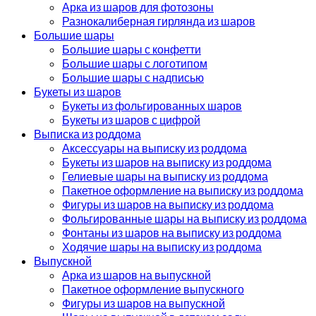
Арка из шаров для фотозоны
Разнокалиберная гирлянда из шаров
Большие шары
Большие шары с конфетти
Большие шары с логотипом
Большие шары с надписью
Букеты из шаров
Букеты из фольгированных шаров
Букеты из шаров с цифрой
Выписка из роддома
Аксессуары на выписку из роддома
Букеты из шаров на выписку из роддома
Гелиевые шары на выписку из роддома
Пакетное оформление на выписку из роддома
Фигуры из шаров на выписку из роддома
Фольгированные шары на выписку из роддома
Фонтаны из шаров на выписку из роддома
Ходячие шары на выписку из роддома
Выпускной
Арка из шаров на выпускной
Пакетное оформление выпускного
Фигуры из шаров на выпускной