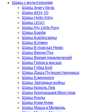
Шары с мультгероями
Шары Angry Birds
Шары BEN-10
Шары Hello Kitty
Шары LEGO
Шары My Little Pony
Шары Барби
Шары Барбоскины
Шары Бэтмен
Шары В поисках Немо
Шары Винни Пух
Шары Время приключений
Шары Герои в масках
Шары Губка Боб
Шары Даша Путешественница
Шары Единороги
Шары Звёздные войны
Шары Король Лев
Шары Корпорация Монстров
Шары Куклы
Шары Куми Куми
Шары Маша и Медведь