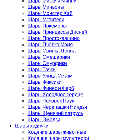
Шары Микки и Минни
Шары Миньоны
Шары Монстер Хай
Шары Мстители
Шары Покемоны
Шары Принцессы Дисней
Шары Простоквашино
Шары Пчёлка Майя
Шары Свинка Пеппа
Шары Смешарики
Шары Смурфики
Шары Тачки
Шары Улица Сезам
Шары Фиксики
Шары Финес и Ферб
Шары Холодное сердце
Шары Человек Паук
Шары Черепашки Ниндзя
Шары Щенячий патруль
Шары Эмодзи
Шары ходячки
Ходячие шары животные
Ходячие шары мультгерои