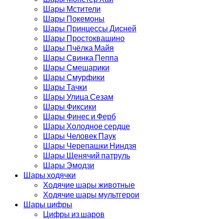
Шары Мстители
Шары Покемоны
Шары Принцессы Дисней
Шары Простоквашино
Шары Пчёлка Майя
Шары Свинка Пеппа
Шары Смешарики
Шары Смурфики
Шары Тачки
Шары Улица Сезам
Шары Фиксики
Шары Финес и Ферб
Шары Холодное сердце
Шары Человек Паук
Шары Черепашки Ниндзя
Шары Щенячий патруль
Шары Эмодзи
Шары ходячки
Ходячие шары животные
Ходячие шары мультгерои
Шары цифры
Цифры из шаров