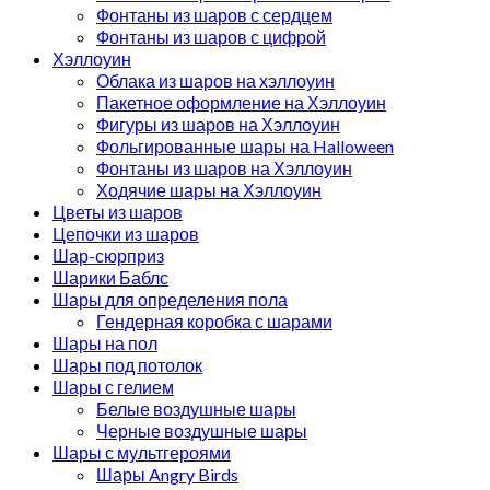
Фонтаны из шаров с сердцем
Фонтаны из шаров с цифрой
Хэллоуин
Облака из шаров на хэллоуин
Пакетное оформление на Хэллоуин
Фигуры из шаров на Хэллоуин
Фольгированные шары на Halloween
Фонтаны из шаров на Хэллоуин
Ходячие шары на Хэллоуин
Цветы из шаров
Цепочки из шаров
Шар-сюрприз
Шарики Баблс
Шары для определения пола
Гендерная коробка с шарами
Шары на пол
Шары под потолок
Шары с гелием
Белые воздушные шары
Черные воздушные шары
Шары с мультгероями
Шары Angry Birds