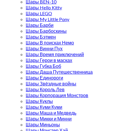
Шары BEN-10
Шары Hello Kitty
Шары LEGO
Шары My Little Pony
Шары Барби
Шары Барбоскины
Шары Бэтмен
Шары В поисках Немо
Шары Винни Пух
Шары Время приключений
Шары Герои в масках
Шары Губка Боб
Шары Даша Путешественница
Шары Единороги
Шары Звёздные войны
Шары Король Лев
Шары Корпорация Монстров
Шары Куклы
Шары Куми Куми
Шары Маша и Медведь
Шары Микки и Минни
Шары Миньоны
Шары Монстер Хай