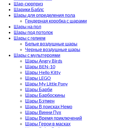
Шар-сюрприз
Шарики Баблс
Шары для определения пола
Гендерная коробка с шарами
Шары на пол
Шары под потолок
Шары с гелием
Белые воздушные шары
Черные воздушные шары
Шары с мультгероями
Шары Angry Birds
Шары BEN-10
Шары Hello Kitty
Шары LEGO
Шары My Little Pony
Шары Барби
Шары Барбоскины
Шары Бэтмен
Шары В поисках Немо
Шары Винни Пух
Шары Время приключений
Шары Герои в масках