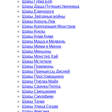
Шары Губка Боб
Шары Даша Путешественница
Шары Единороги
Шары Звёздные войны
Шары Король Лев
Шары Корпорация Монстров
Шары Куклы
Шары Куми Куми
Шары Маша и Медведь
Шары Микки и Минни
Шары Миньоны
Шары Монстер Хай
Шары Мстители
Шары Покемоны
Шары Принцессы Дисней
Шары Простоквашино
Шары Пчёлка Майя
Шары Свинка Пеппа
Шары Смешарики
Шары Смурфики
Шары Тачки
Шары Улица Сезам
Шары Фиксики