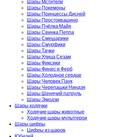
Шары Мстители
Шары Покемоны
Шары Принцессы Дисней
Шары Простоквашино
Шары Пчёлка Майя
Шары Свинка Пеппа
Шары Смешарики
Шары Смурфики
Шары Тачки
Шары Улица Сезам
Шары Фиксики
Шары Финес и Ферб
Шары Холодное сердце
Шары Человек Паук
Шары Черепашки Ниндзя
Шары Щенячий патруль
Шары Эмодзи
Шары ходячки
Ходячие шары животные
Ходячие шары мультгерои
Шары цифры
Цифры из шаров
Юбилей