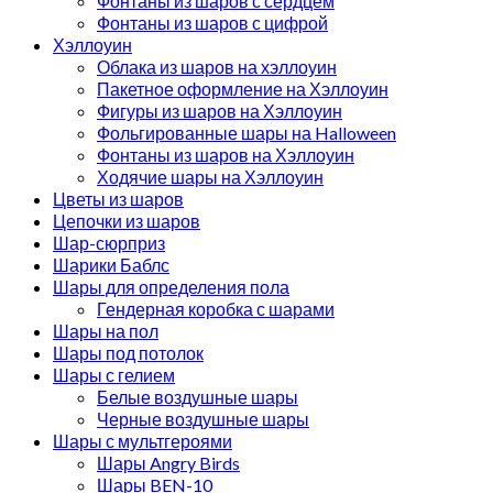
Фонтаны из шаров с сердцем
Фонтаны из шаров с цифрой
Хэллоуин
Облака из шаров на хэллоуин
Пакетное оформление на Хэллоуин
Фигуры из шаров на Хэллоуин
Фольгированные шары на Halloween
Фонтаны из шаров на Хэллоуин
Ходячие шары на Хэллоуин
Цветы из шаров
Цепочки из шаров
Шар-сюрприз
Шарики Баблс
Шары для определения пола
Гендерная коробка с шарами
Шары на пол
Шары под потолок
Шары с гелием
Белые воздушные шары
Черные воздушные шары
Шары с мультгероями
Шары Angry Birds
Шары BEN-10