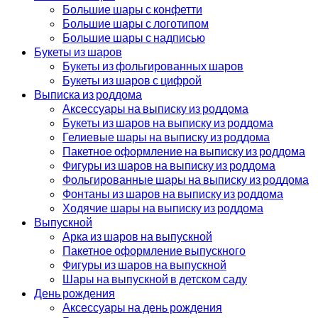
Большие шары с конфетти
Большие шары с логотипом
Большие шары с надписью
Букеты из шаров
Букеты из фольгированных шаров
Букеты из шаров с цифрой
Выписка из роддома
Аксессуары на выписку из роддома
Букеты из шаров на выписку из роддома
Гелиевые шары на выписку из роддома
Пакетное оформление на выписку из роддома
Фигуры из шаров на выписку из роддома
Фольгированные шары на выписку из роддома
Фонтаны из шаров на выписку из роддома
Ходячие шары на выписку из роддома
Выпускной
Арка из шаров на выпускной
Пакетное оформление выпускного
Фигуры из шаров на выпускной
Шары на выпускной в детском саду
День рождения
Аксессуары на день рождения