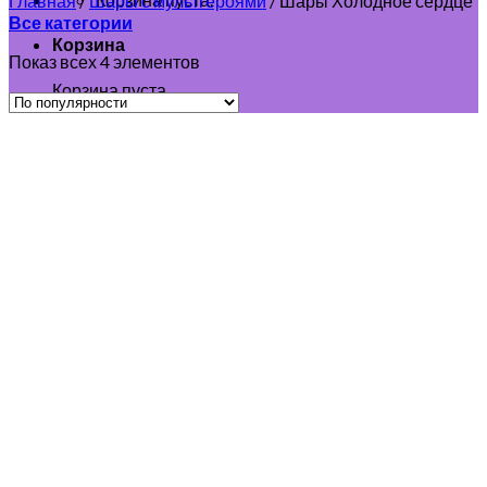
Главная
/
Шары с мультгероями
/
Шары Холодное сердце
Все категории
Корзина
Показ всех 4 элементов
Корзина пуста.