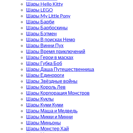
Шары Hello Kitty
Шары LEGO
Шары My Little Pony
Шары Барби
Шары Барбоскины
Шары Бэтмен
Шары В поисках Немо
Шары Винни Пух
Шары Время приключений
Шары Герои в масках
Шары Губка Боб
Шары Даша Путешественница
Шары Единороги
Шары Звёздные войны
Шары Король Лев
Шары Корпорация Монстров
Шары Куклы
Шары Куми Куми
Шары Маша и Медведь
Шары Микки и Минни
Шары Миньоны
Шары Монстер Хай