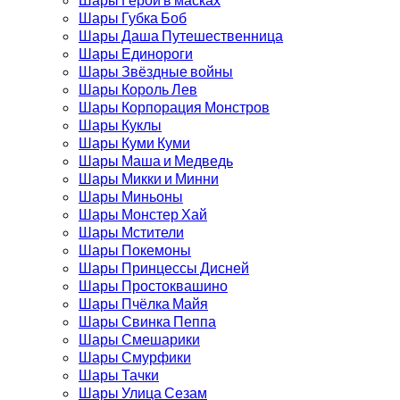
Шары Губка Боб
Шары Даша Путешественница
Шары Единороги
Шары Звёздные войны
Шары Король Лев
Шары Корпорация Монстров
Шары Куклы
Шары Куми Куми
Шары Маша и Медведь
Шары Микки и Минни
Шары Миньоны
Шары Монстер Хай
Шары Мстители
Шары Покемоны
Шары Принцессы Дисней
Шары Простоквашино
Шары Пчёлка Майя
Шары Свинка Пеппа
Шары Смешарики
Шары Смурфики
Шары Тачки
Шары Улица Сезам