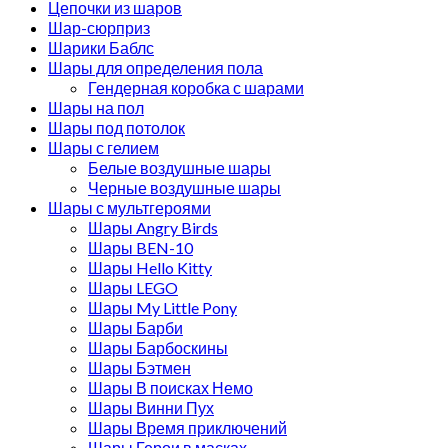
Цепочки из шаров
Шар-сюрприз
Шарики Баблс
Шары для определения пола
Гендерная коробка с шарами
Шары на пол
Шары под потолок
Шары с гелием
Белые воздушные шары
Черные воздушные шары
Шары с мультгероями
Шары Angry Birds
Шары BEN-10
Шары Hello Kitty
Шары LEGO
Шары My Little Pony
Шары Барби
Шары Барбоскины
Шары Бэтмен
Шары В поисках Немо
Шары Винни Пух
Шары Время приключений
Шары Герои в масках