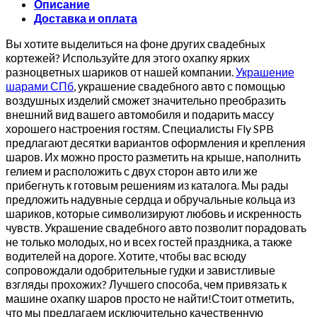
Описание
Доставка и оплата
Вы хотите выделиться на фоне других свадебных
кортежей? Используйте для этого охапку ярких
разноцветных шариков от нашей компании.
Украшение
шарами СПб
, украшение свадебного авто с помощью
воздушных изделий сможет значительно преобразить
внешний вид вашего автомобиля и подарить массу
хорошего настроения гостям. Специалисты Fly SPB
предлагают десятки вариантов оформления и крепления
шаров. Их можно просто разметить на крыше, наполнить
гелием и расположить с двух сторон авто или же
прибегнуть к готовым решениям из каталога. Мы рады
предложить надувные сердца и обручальные кольца из
шариков, которые символизируют любовь и искренность
чувств. Украшение свадебного авто позволит порадовать
не только молодых, но и всех гостей праздника, а также
водителей на дороге. Хотите, чтобы вас всюду
сопровождали одобрительные гудки и завистливые
взгляды прохожих? Лучшего способа, чем привязать к
машине охапку шаров просто не найти!Стоит отметить,
что мы предлагаем исключительно качественную