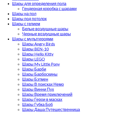
Шары для определения пола
Гендерная коробка с шарами
Шары на пол
Шары под потолок
Шары с гелием
Белые воздушные шары
Черные воздушные шары
Шары с мультгероями
Шары Angry Birds
Шары BEN-10
Шары Hello Kitty
Шары LEGO
Шары My Little Pony
Шары Барби
Шары Барбоскины
Шары Бэтмен
Шары В поисках Немо
Шары Винни Пух
Шары Время приключений
Шары Герои в масках
Шары Губка Боб
Шары Даша Путешественница