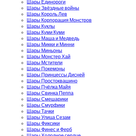
Шары Единороги
Шары Звёздные войны
Шары Король Лев
Шары Корпорация Монстров
Шары Куклы
Шары Куми Куми
Шары Маша и Медведь
Шары Микки и Минни
Шары Миньоны
Шары Монстер Хай
Шары Мстители
Шары Покемоны
Шары Принцессы Дисней
Шары Простоквашино
Шары Пчёлка Майя
Шары Свинка Пеппа
Шары Смешарики
Шары Смурфики
Шары Тачки
Шары Улица Сезам
Шары Фиксики
Шары Финес и Ферб
Шары Холодное сердце