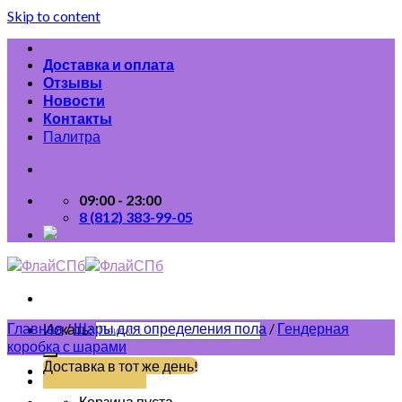
Skip to content
Доставка и оплата
Отзывы
Новости
Контакты
Палитра
09:00 - 23:00
8 (812) 383-99-05
Главная
/
Шары для определения пола
/
Гендерная
Искать:
коробка с шарами
Доставка в тот же день!
(812) 383-99-05
Корзина пуста.