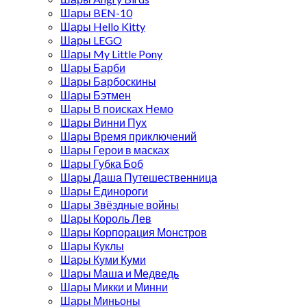
Шары BEN-10
Шары Hello Kitty
Шары LEGO
Шары My Little Pony
Шары Барби
Шары Барбоскины
Шары Бэтмен
Шары В поисках Немо
Шары Винни Пух
Шары Время приключений
Шары Герои в масках
Шары Губка Боб
Шары Даша Путешественница
Шары Единороги
Шары Звёздные войны
Шары Король Лев
Шары Корпорация Монстров
Шары Куклы
Шары Куми Куми
Шары Маша и Медведь
Шары Микки и Минни
Шары Миньоны