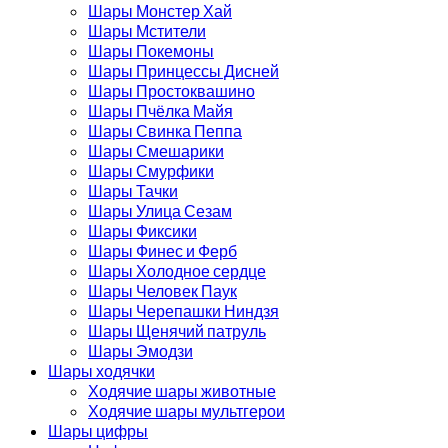
Шары Монстер Хай
Шары Мстители
Шары Покемоны
Шары Принцессы Дисней
Шары Простоквашино
Шары Пчёлка Майя
Шары Свинка Пеппа
Шары Смешарики
Шары Смурфики
Шары Тачки
Шары Улица Сезам
Шары Фиксики
Шары Финес и Ферб
Шары Холодное сердце
Шары Человек Паук
Шары Черепашки Ниндзя
Шары Щенячий патруль
Шары Эмодзи
Шары ходячки
Ходячие шары животные
Ходячие шары мультгерои
Шары цифры