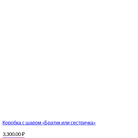
Коробка с шаром «Братик или сестричка»
3,300.00
₽