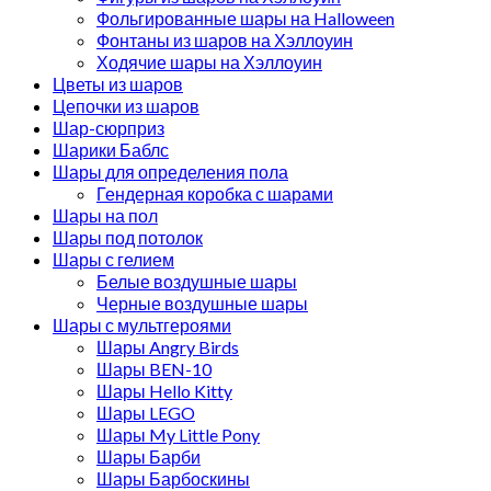
Фольгированные шары на Halloween
Фонтаны из шаров на Хэллоуин
Ходячие шары на Хэллоуин
Цветы из шаров
Цепочки из шаров
Шар-сюрприз
Шарики Баблс
Шары для определения пола
Гендерная коробка с шарами
Шары на пол
Шары под потолок
Шары с гелием
Белые воздушные шары
Черные воздушные шары
Шары с мультгероями
Шары Angry Birds
Шары BEN-10
Шары Hello Kitty
Шары LEGO
Шары My Little Pony
Шары Барби
Шары Барбоскины