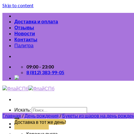
Skip to content
Доставка и оплата
Отзывы
Новости
Контакты
Палитра
09:00 - 23:00
8 (812) 383-99-05
Искать:
Главная
/
День рождения
/
Букеты из шаров на день рожде
Доставка в тот же день!
(812) 383-99-05
Корзина пуста.