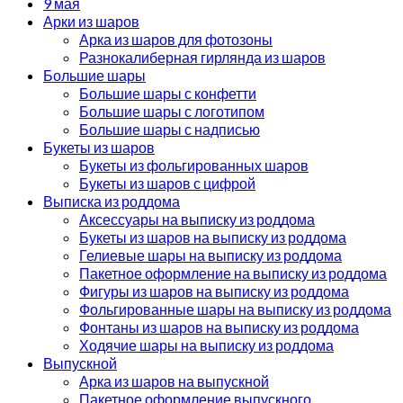
9 мая
Арки из шаров
Арка из шаров для фотозоны
Разнокалиберная гирлянда из шаров
Большие шары
Большие шары с конфетти
Большие шары с логотипом
Большие шары с надписью
Букеты из шаров
Букеты из фольгированных шаров
Букеты из шаров с цифрой
Выписка из роддома
Аксессуары на выписку из роддома
Букеты из шаров на выписку из роддома
Гелиевые шары на выписку из роддома
Пакетное оформление на выписку из роддома
Фигуры из шаров на выписку из роддома
Фольгированные шары на выписку из роддома
Фонтаны из шаров на выписку из роддома
Ходячие шары на выписку из роддома
Выпускной
Арка из шаров на выпускной
Пакетное оформление выпускного