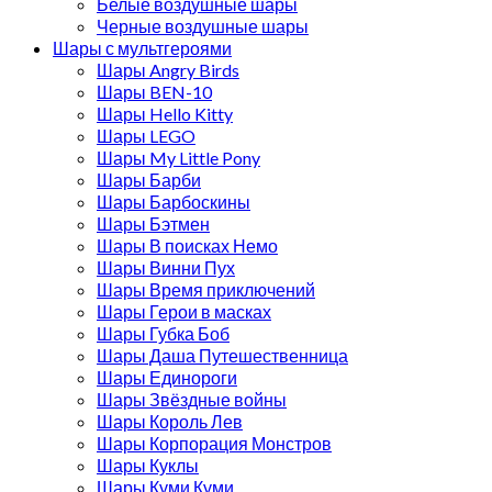
Белые воздушные шары
Черные воздушные шары
Шары с мультгероями
Шары Angry Birds
Шары BEN-10
Шары Hello Kitty
Шары LEGO
Шары My Little Pony
Шары Барби
Шары Барбоскины
Шары Бэтмен
Шары В поисках Немо
Шары Винни Пух
Шары Время приключений
Шары Герои в масках
Шары Губка Боб
Шары Даша Путешественница
Шары Единороги
Шары Звёздные войны
Шары Король Лев
Шары Корпорация Монстров
Шары Куклы
Шары Куми Куми