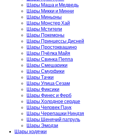
Шары Маша и Медведь
Шары Микки и Минни
Шары Миньоны
Шары Монстер Хай
Шары Мстители
Шары Покемоны
Шары Принцессы Дисней
Шары Простоквашино
Шары Пчёлка Майя
Шары Свинка Пеппа
Шары Смешарики
Шары Смурфики
Шары Тачки
Шары Улица Сезам
Шары Фиксики
Шары Финес и Ферб
Шары Холодное сердце
Шары Человек Паук
Шары Черепашки Ниндзя
Шары Щенячий патруль
Шары Эмодзи
Шары ходячки