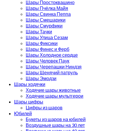
Шары Простоквашино
Шары Пчёлка Майя
Шары Свинка Пеппа
Шары Смешарики
Шары Смурфики
Шары Тачки
Шары Улица Сезам
Шары Фиксики
Шары Финес и Ферб
Шары Холодное сердце
Шары Человек Паук
Шары Черепашки Ниндзя
Шары Щенячий патруль
Шары Эмодзи
Шары ходячки
Ходячие шары животные
Ходячие шары мультгерои
Шары цифры
Цифры из шаров
Юбилей
Букеты из шаров на юбилей
Воздушные шары на 30 лет
Воздушные шары на 40 лет