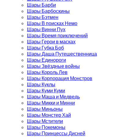
Шары Барби
Шары Барбоскины
Шары Бэтмен
Шары В поисках Немо
Шары Винни Пух
Шары Время приключений
Шары Герои в масках
Шары Губка Боб
Шары Даша Путешественница
Шары Единороги
Шары Звёздные войны
Шары Король Лев
Шары Корпорация Монстров
Шары Куклы
Шары Куми Куми
Шары Маша и Медведь
Шары Микки и Минни
Шары Миньоны
Шары Монстер Хай
Шары Мстители
Шары Покемоны
Шары Принцессы Дисней