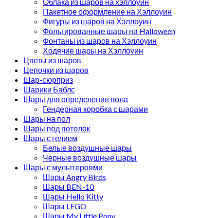
Облака из шаров на хэллоуин
Пакетное оформление на Хэллоуин
Фигуры из шаров на Хэллоуин
Фольгированные шары на Halloween
Фонтаны из шаров на Хэллоуин
Ходячие шары на Хэллоуин
Цветы из шаров
Цепочки из шаров
Шар-сюрприз
Шарики Баблс
Шары для определения пола
Гендерная коробка с шарами
Шары на пол
Шары под потолок
Шары с гелием
Белые воздушные шары
Черные воздушные шары
Шары с мультгероями
Шары Angry Birds
Шары BEN-10
Шары Hello Kitty
Шары LEGO
Шары My Little Pony