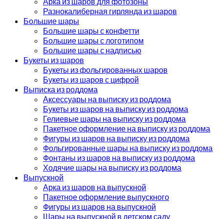
Арка из шаров для фотозоны
Разнокалиберная гирлянда из шаров
Большие шары
Большие шары с конфетти
Большие шары с логотипом
Большие шары с надписью
Букеты из шаров
Букеты из фольгированных шаров
Букеты из шаров с цифрой
Выписка из роддома
Аксессуары на выписку из роддома
Букеты из шаров на выписку из роддома
Гелиевые шары на выписку из роддома
Пакетное оформление на выписку из роддома
Фигуры из шаров на выписку из роддома
Фольгированные шары на выписку из роддома
Фонтаны из шаров на выписку из роддома
Ходячие шары на выписку из роддома
Выпускной
Арка из шаров на выпускной
Пакетное оформление выпускного
Фигуры из шаров на выпускной
Шары на выпускной в детском саду