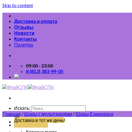
Skip to content
Доставка и оплата
Отзывы
Новости
Контакты
Палитра
09:00 - 23:00
8 (812) 383-99-05
Искать:
Главная
/
Шары с мультгероями
/
Шары Единороги
Доставка в тот же день!
(812) 383-99-05
Корзина пуста.