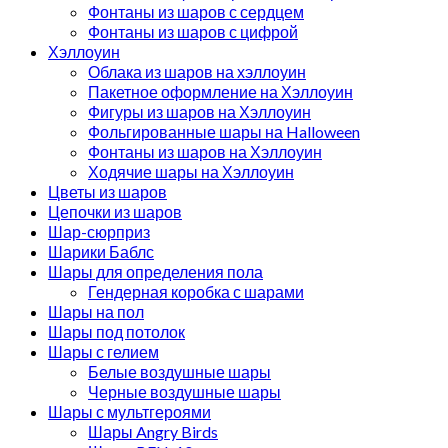
Фонтаны из шаров с сердцем
Фонтаны из шаров с цифрой
Хэллоуин
Облака из шаров на хэллоуин
Пакетное оформление на Хэллоуин
Фигуры из шаров на Хэллоуин
Фольгированные шары на Halloween
Фонтаны из шаров на Хэллоуин
Ходячие шары на Хэллоуин
Цветы из шаров
Цепочки из шаров
Шар-сюрприз
Шарики Баблс
Шары для определения пола
Гендерная коробка с шарами
Шары на пол
Шары под потолок
Шары с гелием
Белые воздушные шары
Черные воздушные шары
Шары с мультгероями
Шары Angry Birds