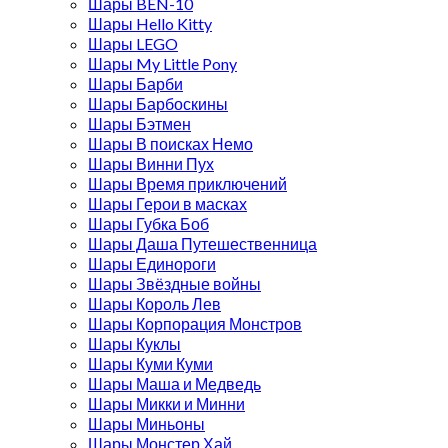
Шары BEN-10
Шары Hello Kitty
Шары LEGO
Шары My Little Pony
Шары Барби
Шары Барбоскины
Шары Бэтмен
Шары В поисках Немо
Шары Винни Пух
Шары Время приключений
Шары Герои в масках
Шары Губка Боб
Шары Даша Путешественница
Шары Единороги
Шары Звёздные войны
Шары Король Лев
Шары Корпорация Монстров
Шары Куклы
Шары Куми Куми
Шары Маша и Медведь
Шары Микки и Минни
Шары Миньоны
Шары Монстер Хай