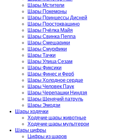
Шары Мстители
Шары Покемоны
Шары Принцессы Дисней
Шары Простоквашино
Шары Пчёлка Майя
Шары Свинка Пеппа
Шары Смешарики
Шары Смурфики
Шары Тачки
Шары Улица Сезам
Шары Фиксики
Шары Финес и Ферб
Шары Холодное сердце
Шары Человек Паук
Шары Черепашки Ниндзя
Шары Щенячий патруль
Шары Эмодзи
Шары ходячки
Ходячие шары животные
Ходячие шары мультгерои
Шары цифры
Цифры из шаров