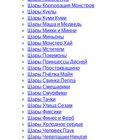
Шары Корпорация Монстров
Шары Куклы
Шары Куми Куми
Шары Маша и Медведь
Шары Микки и Минни
Шары Миньоны
Шары Монстер Хай
Шары Мстители
Шары Покемоны
Шары Принцессы Дисней
Шары Простоквашино
Шары Пчёлка Майя
Шары Свинка Пеппа
Шары Смешарики
Шары Смурфики
Шары Тачки
Шары Улица Сезам
Шары Фиксики
Шары Финес и Ферб
Шары Холодное сердце
Шары Человек Паук
Шары Черепашки Ниндзя