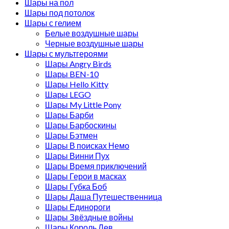
Шары на пол
Шары под потолок
Шары с гелием
Белые воздушные шары
Черные воздушные шары
Шары с мультгероями
Шары Angry Birds
Шары BEN-10
Шары Hello Kitty
Шары LEGO
Шары My Little Pony
Шары Барби
Шары Барбоскины
Шары Бэтмен
Шары В поисках Немо
Шары Винни Пух
Шары Время приключений
Шары Герои в масках
Шары Губка Боб
Шары Даша Путешественница
Шары Единороги
Шары Звёздные войны
Шары Король Лев