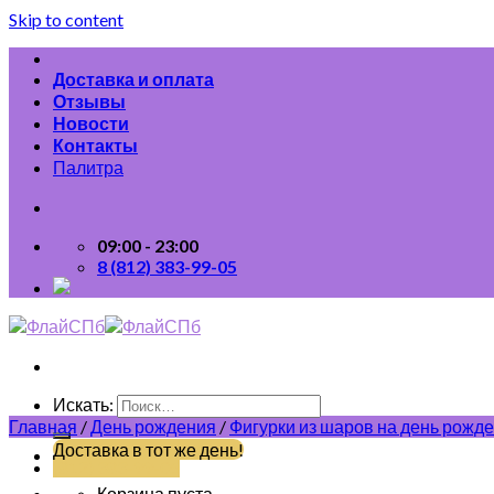
Skip to content
Доставка и оплата
Отзывы
Новости
Контакты
Палитра
09:00 - 23:00
8 (812) 383-99-05
Искать:
Главная
/
День рождения
/
Фигурки из шаров на день рожд
Доставка в тот же день!
(812) 383-99-05
Корзина пуста.