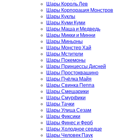
Шары Король Лев
Шары Корпорация Монстров
Шары Куклы
Шары Куми Куми
Шары Маша и Медведь
Шары Микки и Минни
Шары Миньоны
Шары Монстер Хай
Шары Мстители
Шары Покемоны
Шары Принцессы Дисней
Шары Простоквашино
Шары Пчёлка Майя
Шары Свинка Пеппа
Шары Смешарики
Шары Смурфики
Шары Тачки
Шары Улица Сезам
Шары Фиксики
Шары Финес и Ферб
Шары Холодное сердце
Шары Человек Паук