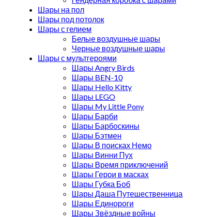
Шары на пол
Шары под потолок
Шары с гелием
Белые воздушные шары
Черные воздушные шары
Шары с мультгероями
Шары Angry Birds
Шары BEN-10
Шары Hello Kitty
Шары LEGO
Шары My Little Pony
Шары Барби
Шары Барбоскины
Шары Бэтмен
Шары В поисках Немо
Шары Винни Пух
Шары Время приключений
Шары Герои в масках
Шары Губка Боб
Шары Даша Путешественница
Шары Единороги
Шары Звёздные войны