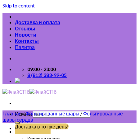
Skip to content
Доставка и оплата
Отзывы
Новости
Контакты
Палитра
09:00 - 23:00
8 (812) 383-99-05
Главная
/
Фольгированные шары
/
Фольгированные
Искать:
шары сердца
Доставка в тот же день!
(812) 383-99-05
Корзина пуста.