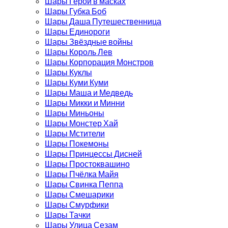
Шары Герои в масках
Шары Губка Боб
Шары Даша Путешественница
Шары Единороги
Шары Звёздные войны
Шары Король Лев
Шары Корпорация Монстров
Шары Куклы
Шары Куми Куми
Шары Маша и Медведь
Шары Микки и Минни
Шары Миньоны
Шары Монстер Хай
Шары Мстители
Шары Покемоны
Шары Принцессы Дисней
Шары Простоквашино
Шары Пчёлка Майя
Шары Свинка Пеппа
Шары Смешарики
Шары Смурфики
Шары Тачки
Шары Улица Сезам