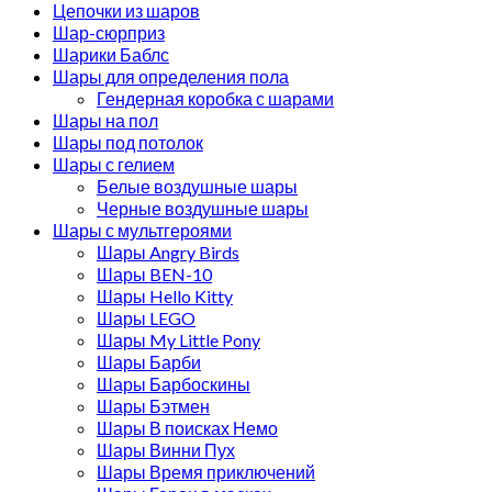
Цепочки из шаров
Шар-сюрприз
Шарики Баблс
Шары для определения пола
Гендерная коробка с шарами
Шары на пол
Шары под потолок
Шары с гелием
Белые воздушные шары
Черные воздушные шары
Шары с мультгероями
Шары Angry Birds
Шары BEN-10
Шары Hello Kitty
Шары LEGO
Шары My Little Pony
Шары Барби
Шары Барбоскины
Шары Бэтмен
Шары В поисках Немо
Шары Винни Пух
Шары Время приключений