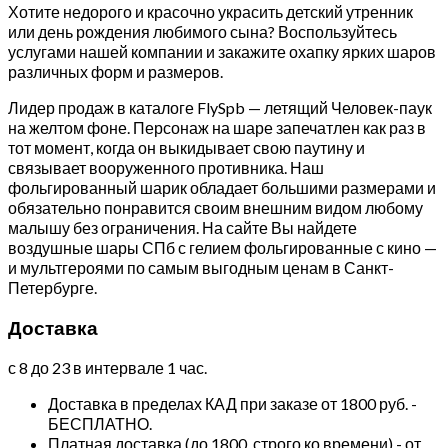
Хотите недорого и красочно украсить детский утренник
или день рождения любимого сына? Воспользуйтесь
услугами нашей компании и закажите охапку ярких шаров
различных форм и размеров.
Лидер продаж в каталоге FlySpb — летящий Человек-паук
на желтом фоне. Персонаж на шаре запечатлен как раз в
тот момент, когда он выкидывает свою паутину и
связывает вооруженного противника. Наш
фольгированный шарик обладает большими размерами и
обязательно понравится своим внешним видом любому
малышу без ограничения. На сайте Вы найдете
воздушные шары СПб с гелием фольгированные с кино —
и мультгероями по самым выгодным ценам в Санкт-
Петербурге.
Доставка
с 8 до 23 в интервале 1 час.
Доставка в пределах КАД при заказе от 1800 руб. -
БЕСПЛАТНО.
Платная доставка (до 1800, строго ко времени) - от