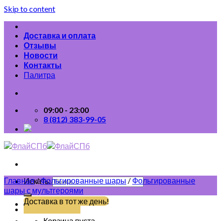
Skip to content
Доставка и оплата
Отзывы
Новости
Контакты
Палитра
09:00 - 23:00
8 (812) 383-99-05
Главная
/
Фольгированные шары
/
Фольгированные
Искать:
шары с мультгероями
Доставка в тот же день!
(812) 383-99-05
Корзина пуста.