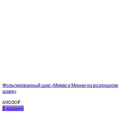
Фольгированный шар «Микки и Минни на воздушном
шаре»
600.00
₽
В корзину