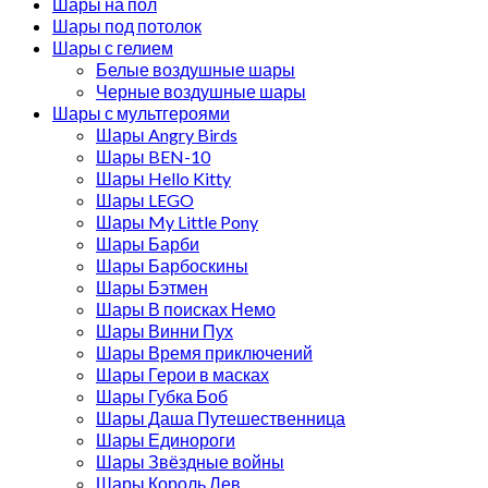
Шары на пол
Шары под потолок
Шары с гелием
Белые воздушные шары
Черные воздушные шары
Шары с мультгероями
Шары Angry Birds
Шары BEN-10
Шары Hello Kitty
Шары LEGO
Шары My Little Pony
Шары Барби
Шары Барбоскины
Шары Бэтмен
Шары В поисках Немо
Шары Винни Пух
Шары Время приключений
Шары Герои в масках
Шары Губка Боб
Шары Даша Путешественница
Шары Единороги
Шары Звёздные войны
Шары Король Лев