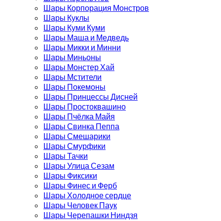
Шары Корпорация Монстров
Шары Куклы
Шары Куми Куми
Шары Маша и Медведь
Шары Микки и Минни
Шары Миньоны
Шары Монстер Хай
Шары Мстители
Шары Покемоны
Шары Принцессы Дисней
Шары Простоквашино
Шары Пчёлка Майя
Шары Свинка Пеппа
Шары Смешарики
Шары Смурфики
Шары Тачки
Шары Улица Сезам
Шары Фиксики
Шары Финес и Ферб
Шары Холодное сердце
Шары Человек Паук
Шары Черепашки Ниндзя