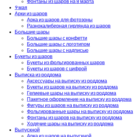
Фонтаны из шаров на 8 марта
9 мая
Арки из шаров
Арка из шаров для фотозоны
Разнокалиберная гирлянда из шаров
Большие шары
Большие шары с конфетти
Большие шары с логотипом
Большие шары с надписью
Букеты из шаров
Букеты из фольгированных шаров
Букеты из шаров с цифрой
Выписка из роддома
Аксессуары на выписку из роддома
Букеты из шаров на выписку из роддома
Гелиевые шары на выписку из роддома
Пакетное оформление на выписку из роддома
Фигуры из шаров на выписку из роддома
Фольгированные шары на выписку из роддома
Фонтаны из шаров на выписку из роддома
Ходячие шары на выписку из роддома
Выпускной
Арка из шаров на выпускной