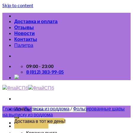
Skip to content
Доставка и оплата
Отзывы
Новости
Контакты
Палитра
09:00 - 23:00
8 (812) 383-99-05
Главная
/
Выписка из роддома
/
Фольгированные шары
Искать:
на выписку из роддома
Доставка в тот же день!
(812) 383-99-05
Корзина пуста.