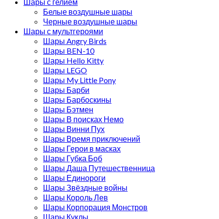
Шары с гелием
Белые воздушные шары
Черные воздушные шары
Шары с мультгероями
Шары Angry Birds
Шары BEN-10
Шары Hello Kitty
Шары LEGO
Шары My Little Pony
Шары Барби
Шары Барбоскины
Шары Бэтмен
Шары В поисках Немо
Шары Винни Пух
Шары Время приключений
Шары Герои в масках
Шары Губка Боб
Шары Даша Путешественница
Шары Единороги
Шары Звёздные войны
Шары Король Лев
Шары Корпорация Монстров
Шары Куклы