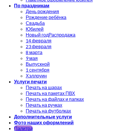
По праздникам
День рождения
Рождение ребёнка
Свадьба
Юбилей
Новый год
14 февраля
23 февраля
8 марта
9 мая
Выпускной
1 сентября
Хэллоуин
Услуги печати
Печать на шарах
Печать на пакетах ПВХ
Печать на файлах и папках
Печать на ручках
Печать на футболках
Дополнительные услуги
Фото наших оформлений
Палитра