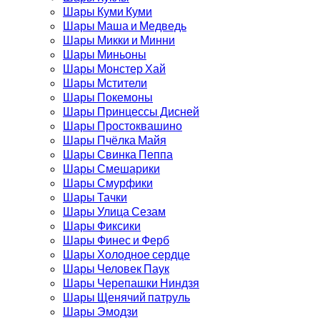
Шары Куми Куми
Шары Маша и Медведь
Шары Микки и Минни
Шары Миньоны
Шары Монстер Хай
Шары Мстители
Шары Покемоны
Шары Принцессы Дисней
Шары Простоквашино
Шары Пчёлка Майя
Шары Свинка Пеппа
Шары Смешарики
Шары Смурфики
Шары Тачки
Шары Улица Сезам
Шары Фиксики
Шары Финес и Ферб
Шары Холодное сердце
Шары Человек Паук
Шары Черепашки Ниндзя
Шары Щенячий патруль
Шары Эмодзи