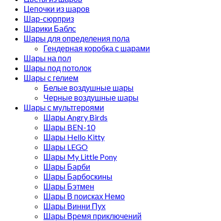
Цепочки из шаров
Шар-сюрприз
Шарики Баблс
Шары для определения пола
Гендерная коробка с шарами
Шары на пол
Шары под потолок
Шары с гелием
Белые воздушные шары
Черные воздушные шары
Шары с мультгероями
Шары Angry Birds
Шары BEN-10
Шары Hello Kitty
Шары LEGO
Шары My Little Pony
Шары Барби
Шары Барбоскины
Шары Бэтмен
Шары В поисках Немо
Шары Винни Пух
Шары Время приключений