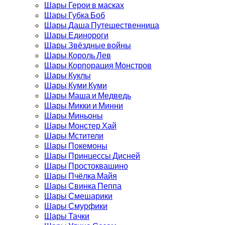
Шары Герои в масках
Шары Губка Боб
Шары Даша Путешественница
Шары Единороги
Шары Звёздные войны
Шары Король Лев
Шары Корпорация Монстров
Шары Куклы
Шары Куми Куми
Шары Маша и Медведь
Шары Микки и Минни
Шары Миньоны
Шары Монстер Хай
Шары Мстители
Шары Покемоны
Шары Принцессы Дисней
Шары Простоквашино
Шары Пчёлка Майя
Шары Свинка Пеппа
Шары Смешарики
Шары Смурфики
Шары Тачки