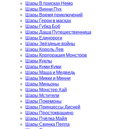
Шары В поисках Немо
Шары Винни Пух
Шары Время приключений
Шары Герои в масках
Шары Губка Боб
Шары Даша Путешественница
Шары Единороги
Шары Звёздные войны
Шары Король Лев
Шары Корпорация Монстров
Шары Куклы
Шары Куми Куми
Шары Маша и Медведь
Шары Микки и Минни
Шары Миньоны
Шары Монстер Хай
Шары Мстители
Шары Покемоны
Шары Принцессы Дисней
Шары Простоквашино
Шары Пчёлка Майя
Шары Свинка Пеппа