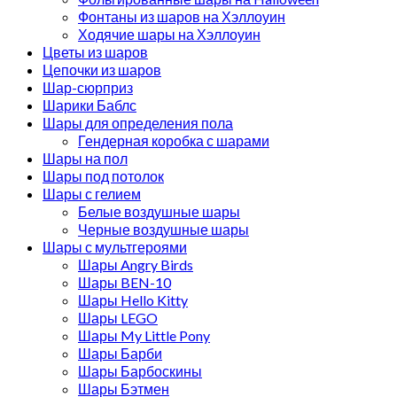
Фонтаны из шаров на Хэллоуин
Ходячие шары на Хэллоуин
Цветы из шаров
Цепочки из шаров
Шар-сюрприз
Шарики Баблс
Шары для определения пола
Гендерная коробка с шарами
Шары на пол
Шары под потолок
Шары с гелием
Белые воздушные шары
Черные воздушные шары
Шары с мультгероями
Шары Angry Birds
Шары BEN-10
Шары Hello Kitty
Шары LEGO
Шары My Little Pony
Шары Барби
Шары Барбоскины
Шары Бэтмен