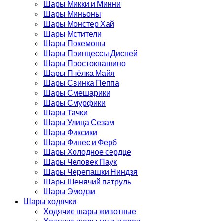
Шары Микки и Минни
Шары Миньоны
Шары Монстер Хай
Шары Мстители
Шары Покемоны
Шары Принцессы Дисней
Шары Простоквашино
Шары Пчёлка Майя
Шары Свинка Пеппа
Шары Смешарики
Шары Смурфики
Шары Тачки
Шары Улица Сезам
Шары Фиксики
Шары Финес и Ферб
Шары Холодное сердце
Шары Человек Паук
Шары Черепашки Ниндзя
Шары Щенячий патруль
Шары Эмодзи
Шары ходячки
Ходячие шары животные
Ходячие шары мультгерои