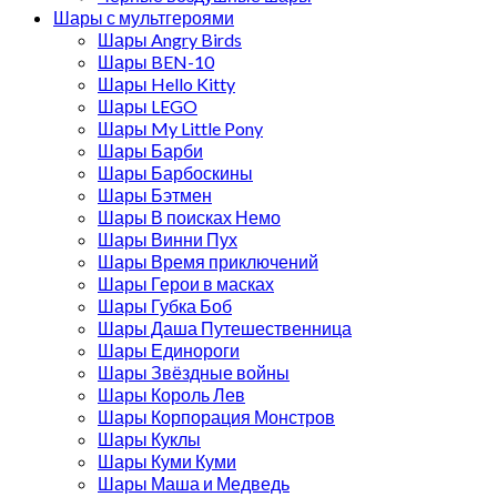
Шары с мультгероями
Шары Angry Birds
Шары BEN-10
Шары Hello Kitty
Шары LEGO
Шары My Little Pony
Шары Барби
Шары Барбоскины
Шары Бэтмен
Шары В поисках Немо
Шары Винни Пух
Шары Время приключений
Шары Герои в масках
Шары Губка Боб
Шары Даша Путешественница
Шары Единороги
Шары Звёздные войны
Шары Король Лев
Шары Корпорация Монстров
Шары Куклы
Шары Куми Куми
Шары Маша и Медведь