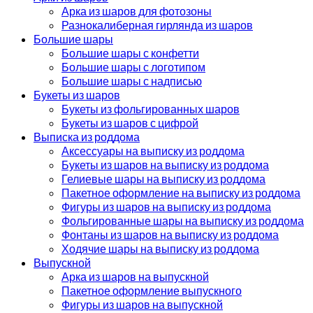
Арка из шаров для фотозоны
Разнокалиберная гирлянда из шаров
Большие шары
Большие шары с конфетти
Большие шары с логотипом
Большие шары с надписью
Букеты из шаров
Букеты из фольгированных шаров
Букеты из шаров с цифрой
Выписка из роддома
Аксессуары на выписку из роддома
Букеты из шаров на выписку из роддома
Гелиевые шары на выписку из роддома
Пакетное оформление на выписку из роддома
Фигуры из шаров на выписку из роддома
Фольгированные шары на выписку из роддома
Фонтаны из шаров на выписку из роддома
Ходячие шары на выписку из роддома
Выпускной
Арка из шаров на выпускной
Пакетное оформление выпускного
Фигуры из шаров на выпускной