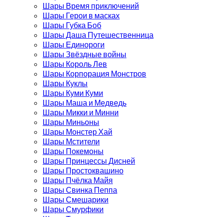
Шары Время приключений
Шары Герои в масках
Шары Губка Боб
Шары Даша Путешественница
Шары Единороги
Шары Звёздные войны
Шары Король Лев
Шары Корпорация Монстров
Шары Куклы
Шары Куми Куми
Шары Маша и Медведь
Шары Микки и Минни
Шары Миньоны
Шары Монстер Хай
Шары Мстители
Шары Покемоны
Шары Принцессы Дисней
Шары Простоквашино
Шары Пчёлка Майя
Шары Свинка Пеппа
Шары Смешарики
Шары Смурфики