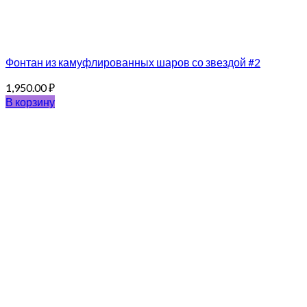
Фонтан из камуфлированных шаров со звездой #2
1,950.00
₽
В корзину