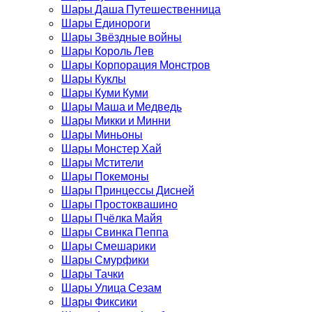
Шары Даша Путешественница
Шары Единороги
Шары Звёздные войны
Шары Король Лев
Шары Корпорация Монстров
Шары Куклы
Шары Куми Куми
Шары Маша и Медведь
Шары Микки и Минни
Шары Миньоны
Шары Монстер Хай
Шары Мстители
Шары Покемоны
Шары Принцессы Дисней
Шары Простоквашино
Шары Пчёлка Майя
Шары Свинка Пеппа
Шары Смешарики
Шары Смурфики
Шары Тачки
Шары Улица Сезам
Шары Фиксики