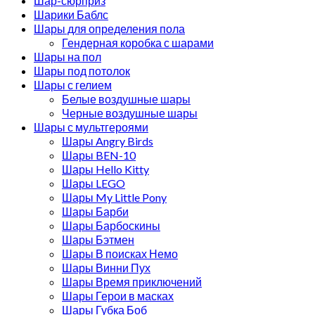
Шар-сюрприз
Шарики Баблс
Шары для определения пола
Гендерная коробка с шарами
Шары на пол
Шары под потолок
Шары с гелием
Белые воздушные шары
Черные воздушные шары
Шары с мультгероями
Шары Angry Birds
Шары BEN-10
Шары Hello Kitty
Шары LEGO
Шары My Little Pony
Шары Барби
Шары Барбоскины
Шары Бэтмен
Шары В поисках Немо
Шары Винни Пух
Шары Время приключений
Шары Герои в масках
Шары Губка Боб