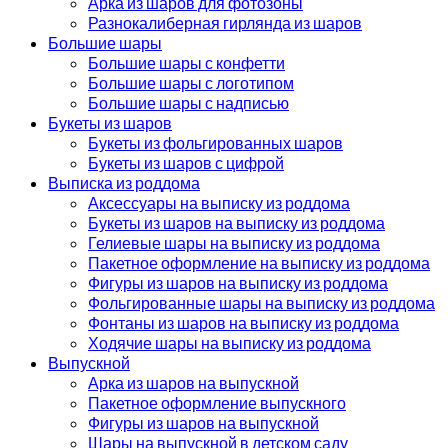
Арка из шаров для фотозоны
Разнокалиберная гирлянда из шаров
Большие шары
Большие шары с конфетти
Большие шары с логотипом
Большие шары с надписью
Букеты из шаров
Букеты из фольгированных шаров
Букеты из шаров с цифрой
Выписка из роддома
Аксессуары на выписку из роддома
Букеты из шаров на выписку из роддома
Гелиевые шары на выписку из роддома
Пакетное оформление на выписку из роддома
Фигуры из шаров на выписку из роддома
Фольгированные шары на выписку из роддома
Фонтаны из шаров на выписку из роддома
Ходячие шары на выписку из роддома
Выпускной
Арка из шаров на выпускной
Пакетное оформление выпускного
Фигуры из шаров на выпускной
Шары на выпускной в детском саду