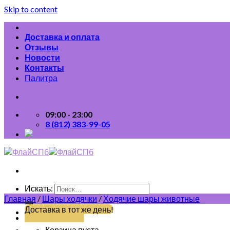
Skip to content
Доставка и оплата
Отзывы
Новости
Контакты
Палитра
09:00 - 23:00
8 (812) 383-99-05
Искать:
Главная
/
Шары ходячки
/
Ходячие шары животные
Доставка в тот же день!
(812) 383-99-05
Корзина пуста.