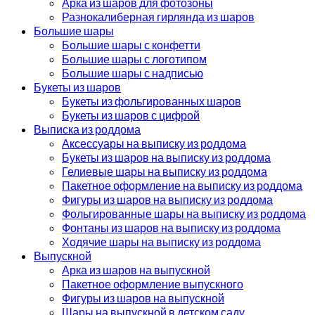
Арка из шаров для фотозоны
Разнокалиберная гирлянда из шаров
Большие шары
Большие шары с конфетти
Большие шары с логотипом
Большие шары с надписью
Букеты из шаров
Букеты из фольгированных шаров
Букеты из шаров с цифрой
Выписка из роддома
Аксессуары на выписку из роддома
Букеты из шаров на выписку из роддома
Гелиевые шары на выписку из роддома
Пакетное оформление на выписку из роддома
Фигуры из шаров на выписку из роддома
Фольгированные шары на выписку из роддома
Фонтаны из шаров на выписку из роддома
Ходячие шары на выписку из роддома
Выпускной
Арка из шаров на выпускной
Пакетное оформление выпускного
Фигуры из шаров на выпускной
Шары на выпускной в детском саду