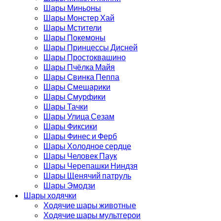
Шары Миньоны
Шары Монстер Хай
Шары Мстители
Шары Покемоны
Шары Принцессы Дисней
Шары Простоквашино
Шары Пчёлка Майя
Шары Свинка Пеппа
Шары Смешарики
Шары Смурфики
Шары Тачки
Шары Улица Сезам
Шары Фиксики
Шары Финес и Ферб
Шары Холодное сердце
Шары Человек Паук
Шары Черепашки Ниндзя
Шары Щенячий патруль
Шары Эмодзи
Шары ходячки
Ходячие шары животные
Ходячие шары мультгерои