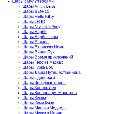
Шары с мультгероями
Шары Angry Birds
Шары BEN-10
Шары Hello Kitty
Шары LEGO
Шары My Little Pony
Шары Барби
Шары Барбоскины
Шары Бэтмен
Шары В поисках Немо
Шары Винни Пух
Шары Время приключений
Шары Герои в масках
Шары Губка Боб
Шары Даша Путешественница
Шары Единороги
Шары Звёздные войны
Шары Король Лев
Шары Корпорация Монстров
Шары Куклы
Шары Куми Куми
Шары Маша и Медведь
Шары Микки и Минни