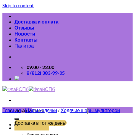
Skip to content
Доставка и оплата
Отзывы
Новости
Контакты
Палитра
09:00 - 23:00
8 (812) 383-99-05
Главная
/
Шары ходячки
/
Ходячие шары мультгерои
Искать:
Доставка в тот же день!
(812) 383-99-05
Корзина пуста.