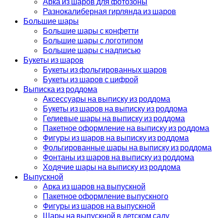
Арка из шаров для фотозоны
Разнокалиберная гирлянда из шаров
Большие шары
Большие шары с конфетти
Большие шары с логотипом
Большие шары с надписью
Букеты из шаров
Букеты из фольгированных шаров
Букеты из шаров с цифрой
Выписка из роддома
Аксессуары на выписку из роддома
Букеты из шаров на выписку из роддома
Гелиевые шары на выписку из роддома
Пакетное оформление на выписку из роддома
Фигуры из шаров на выписку из роддома
Фольгированные шары на выписку из роддома
Фонтаны из шаров на выписку из роддома
Ходячие шары на выписку из роддома
Выпускной
Арка из шаров на выпускной
Пакетное оформление выпускного
Фигуры из шаров на выпускной
Шары на выпускной в детском саду