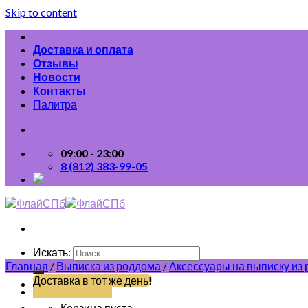
Skip to content
Доставка и оплата
Отзывы
Новости
Контакты
Палитра
09:00 - 23:00
8 (812) 383-99-05
Искать:
Главная
/
Выписка из роддома
/
Аксессуары на выписку из
Доставка в тот же день!
(812) 383-99-05
Корзина пуста.