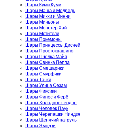
Шары Куми Куми
Шары Маша и Медведь
Шары Микки и Минни
Шары Миньоны
Шары Монстер Хай
Шары Мстители
Шары Покемоны
Шары Принцессы Дисней
Шары Простоквашино
Шары Пчёлка Майя
Шары Свинка Пеппа
Шары Смешарики
Шары Смурфики
Шары Тачки
Шары Улица Сезам
Шары Фиксики
Шары Финес и Ферб
Шары Холодное сердце
Шары Человек Паук
Шары Черепашки Ниндзя
Шары Щенячий патруль
Шары Эмодзи