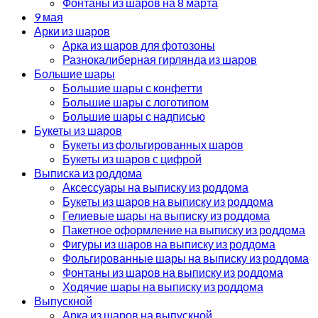
Фонтаны из шаров на 8 марта
9 мая
Арки из шаров
Арка из шаров для фотозоны
Разнокалиберная гирлянда из шаров
Большие шары
Большие шары с конфетти
Большие шары с логотипом
Большие шары с надписью
Букеты из шаров
Букеты из фольгированных шаров
Букеты из шаров с цифрой
Выписка из роддома
Аксессуары на выписку из роддома
Букеты из шаров на выписку из роддома
Гелиевые шары на выписку из роддома
Пакетное оформление на выписку из роддома
Фигуры из шаров на выписку из роддома
Фольгированные шары на выписку из роддома
Фонтаны из шаров на выписку из роддома
Ходячие шары на выписку из роддома
Выпускной
Арка из шаров на выпускной