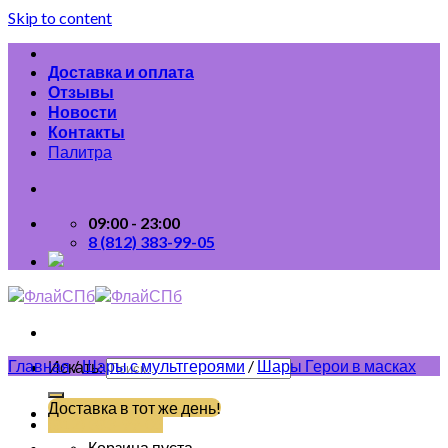
Skip to content
Доставка и оплата
Отзывы
Новости
Контакты
Палитра
09:00 - 23:00
8 (812) 383-99-05
Главная
/
Шары с мультгероями
/
Шары Герои в масках
Искать:
Доставка в тот же день!
(812) 383-99-05
Корзина пуста.