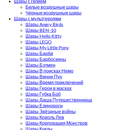
Шары с гелием
Белые воздушные шары
Черные воздушные шары
Шары с мультгероями
Шары Angry Birds
Шары BEN-10
Шары Hello Kitty
Шары LEGO
Шары My Little Pony
Шары Барби
Шары Барбоскины
Шары Бэтмен
Шары В поисках Немо
Шары Винни Пух
Шары Время приключений
Шары Герои в масках
Шары Губка Боб
Шары Даша Путешественница
Шары Единороги
Шары Звёздные войны
Шары Король Лев
Шары Корпорация Монстров
Шары Куклы