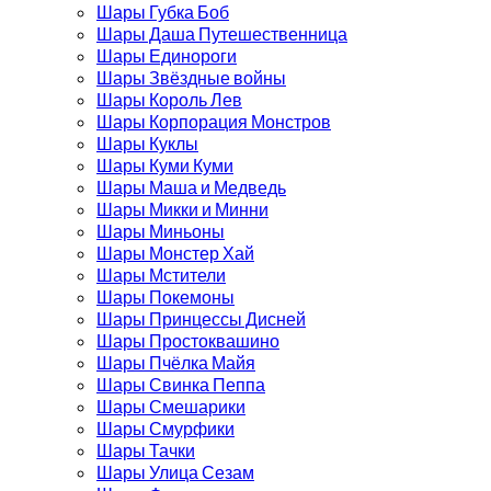
Шары Губка Боб
Шары Даша Путешественница
Шары Единороги
Шары Звёздные войны
Шары Король Лев
Шары Корпорация Монстров
Шары Куклы
Шары Куми Куми
Шары Маша и Медведь
Шары Микки и Минни
Шары Миньоны
Шары Монстер Хай
Шары Мстители
Шары Покемоны
Шары Принцессы Дисней
Шары Простоквашино
Шары Пчёлка Майя
Шары Свинка Пеппа
Шары Смешарики
Шары Смурфики
Шары Тачки
Шары Улица Сезам