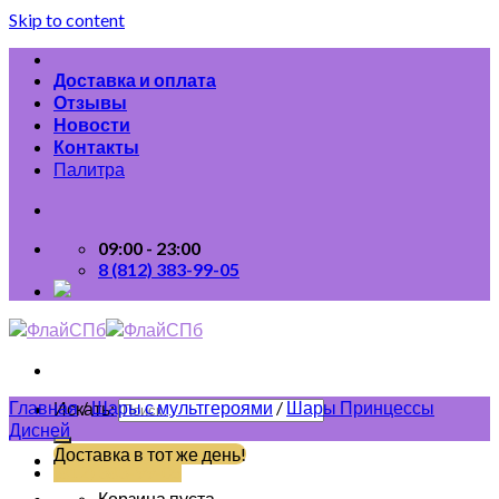
Skip to content
Доставка и оплата
Отзывы
Новости
Контакты
Палитра
09:00 - 23:00
8 (812) 383-99-05
Главная
/
Шары с мультгероями
/
Шары Принцессы
Искать:
Дисней
Доставка в тот же день!
(812) 383-99-05
Корзина пуста.