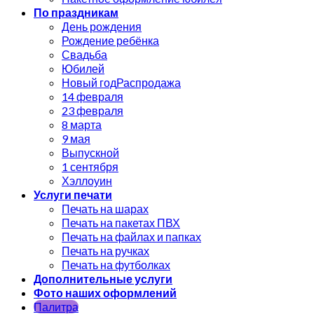
По праздникам
День рождения
Рождение ребёнка
Свадьба
Юбилей
Новый год
14 февраля
23 февраля
8 марта
9 мая
Выпускной
1 сентября
Хэллоуин
Услуги печати
Печать на шарах
Печать на пакетах ПВХ
Печать на файлах и папках
Печать на ручках
Печать на футболках
Дополнительные услуги
Фото наших оформлений
Палитра