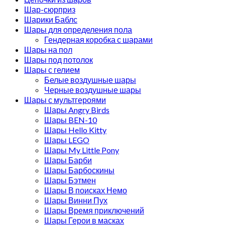
Шар-сюрприз
Шарики Баблс
Шары для определения пола
Гендерная коробка с шарами
Шары на пол
Шары под потолок
Шары с гелием
Белые воздушные шары
Черные воздушные шары
Шары с мультгероями
Шары Angry Birds
Шары BEN-10
Шары Hello Kitty
Шары LEGO
Шары My Little Pony
Шары Барби
Шары Барбоскины
Шары Бэтмен
Шары В поисках Немо
Шары Винни Пух
Шары Время приключений
Шары Герои в масках