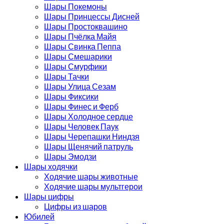
Шары Покемоны
Шары Принцессы Дисней
Шары Простоквашино
Шары Пчёлка Майя
Шары Свинка Пеппа
Шары Смешарики
Шары Смурфики
Шары Тачки
Шары Улица Сезам
Шары Фиксики
Шары Финес и Ферб
Шары Холодное сердце
Шары Человек Паук
Шары Черепашки Ниндзя
Шары Щенячий патруль
Шары Эмодзи
Шары ходячки
Ходячие шары животные
Ходячие шары мультгерои
Шары цифры
Цифры из шаров
Юбилей