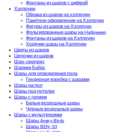
Фонтаны из шаров с цифрой
Хэллоуин
Облака из шаров на хэллоуин
Пакетное оформление на Хэллоуин
Фигуры из шаров на Хэллоуин
Фольгированные шары на Halloween
Фонтаны из шаров на Хэллоуин
Ходячие шары на Хэллоуин
Цветы из шаров
Цепочки из шаров
Шар-сюрприз
Шарики Баблс
Шары для определения пола
Гендерная коробка с шарами
Шары на пол
Шары под потолок
Шары с гелием
Белые воздушные шары
Черные воздушные шары
Шары с мультгероями
Шары Angry Birds
Шары BEN-10