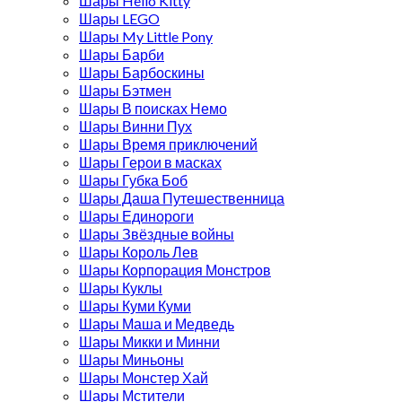
Шары Hello Kitty
Шары LEGO
Шары My Little Pony
Шары Барби
Шары Барбоскины
Шары Бэтмен
Шары В поисках Немо
Шары Винни Пух
Шары Время приключений
Шары Герои в масках
Шары Губка Боб
Шары Даша Путешественница
Шары Единороги
Шары Звёздные войны
Шары Король Лев
Шары Корпорация Монстров
Шары Куклы
Шары Куми Куми
Шары Маша и Медведь
Шары Микки и Минни
Шары Миньоны
Шары Монстер Хай
Шары Мстители