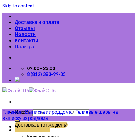
Skip to content
Доставка и оплата
Отзывы
Новости
Контакты
Палитра
09:00 - 23:00
8 (812) 383-99-05
Главная
/
Выписка из роддома
/
Гелиевые шары на
Искать:
выписку из роддома
Доставка в тот же день!
(812) 383-99-05
Корзина пуста.