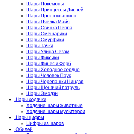
Шары Покемоны
Шары Принцессы Дисней
Шары Простоквашино
Шары Пчёлка Майя
Шары Свинка Пеппа
Шары Смешарики
Шары Смурфики
Шары Тачки
Шары Улица Сезам
Шары Фиксики
Шары Финес и Ферб
Шары Холодное сердце
Шары Человек Паук
Шары Черепашки Ниндзя
Шары Щенячий патруль
Шары Эмодзи
Шары ходячки
Ходячие шары животные
Ходячие шары мультгерои
Шары цифры
Цифры из шаров
Юбилей