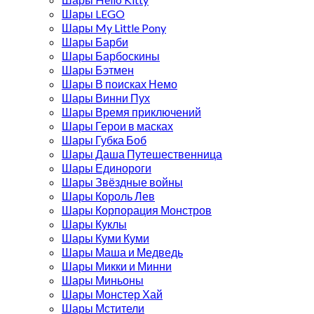
Шары LEGO
Шары My Little Pony
Шары Барби
Шары Барбоскины
Шары Бэтмен
Шары В поисках Немо
Шары Винни Пух
Шары Время приключений
Шары Герои в масках
Шары Губка Боб
Шары Даша Путешественница
Шары Единороги
Шары Звёздные войны
Шары Король Лев
Шары Корпорация Монстров
Шары Куклы
Шары Куми Куми
Шары Маша и Медведь
Шары Микки и Минни
Шары Миньоны
Шары Монстер Хай
Шары Мстители