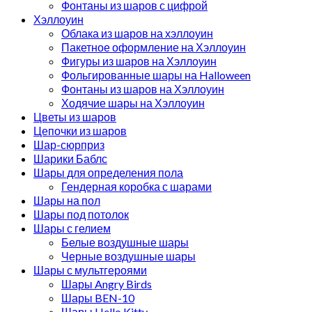
Фонтаны из шаров с цифрой
Хэллоуин
Облака из шаров на хэллоуин
Пакетное оформление на Хэллоуин
Фигуры из шаров на Хэллоуин
Фольгированные шары на Halloween
Фонтаны из шаров на Хэллоуин
Ходячие шары на Хэллоуин
Цветы из шаров
Цепочки из шаров
Шар-сюрприз
Шарики Баблс
Шары для определения пола
Гендерная коробка с шарами
Шары на пол
Шары под потолок
Шары с гелием
Белые воздушные шары
Черные воздушные шары
Шары с мультгероями
Шары Angry Birds
Шары BEN-10
Шары Hello Kitty