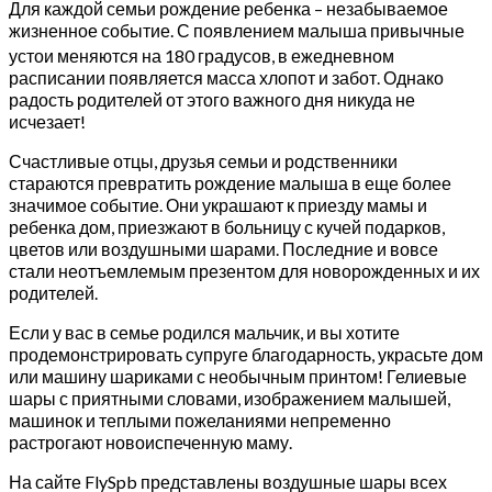
Для каждой семьи рождение ребенка – незабываемое
жизненное событие. С появлением малыша привычные
устои меняются на 180
градусов, в ежедневном
расписании появляется масса хлопот и забот. Однако
радость родителей от этого важного дня никуда не
исчезает!
Счастливые отцы, друзья семьи и родственники
стараются превратить рождение малыша в еще более
значимое событие. Они украшают к приезду мамы и
ребенка дом, приезжают в больницу с кучей подарков,
цветов или воздушными шарами. Последние и вовсе
стали неотъемлемым презентом для новорожденных и их
родителей.
Если у вас в семье родился мальчик, и вы хотите
продемонстрировать супруге благодарность, украсьте дом
или машину шариками с необычным принтом! Гелиевые
шары с приятными словами, изображением малышей,
машинок и теплыми пожеланиями непременно
растрогают новоиспеченную маму.
На сайте FlySpb представлены воздушные шары всех