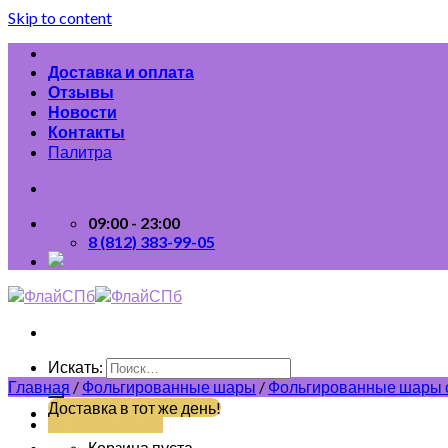
Skip to content
Доставка и оплата
Отзывы
Новости
Контакты
Палитра
09:00 - 23:00
8 (812) 383-99-05
Искать:
Главная
/
Фольгированные шары
/
Фольгированные шары 
Доставка в тот же день!
(812) 383-99-05
Корзина пуста.