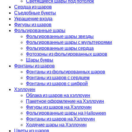
Светящиеся шары под потолок
Сердца из шаров
Съедобные букеты
Украшение входа
Фигуры из шаров
Фольгированные шары
Фольгированные шары звезды
Фольгированные шары с мультгероями
Фольгированные шары сердца
Фотозоны из фольгированных шаров
Шары буквы
Фонтаны из шаров
Фонтаны из фольгированных шаров
Фонтаны из шаров с сердцем
Фонтаны из шаров с цифрой
Хэллоуин
Облака из шаров на хэллоуин
Пакетное оформление на Хэллоуин
Фигуры из шаров на Хэллоуин
Фольгированные шары на Halloween
Фонтаны из шаров на Хэллоуин
Ходячие шары на Хэллоуин
Цветы из шаров