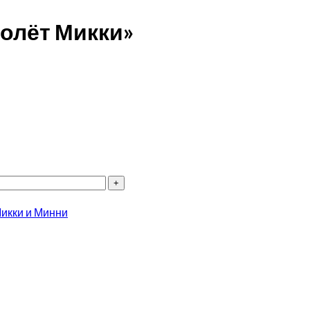
олёт Микки»
икки и Минни