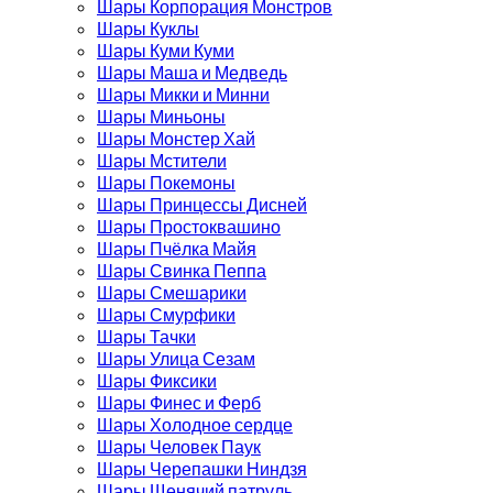
Шары Корпорация Монстров
Шары Куклы
Шары Куми Куми
Шары Маша и Медведь
Шары Микки и Минни
Шары Миньоны
Шары Монстер Хай
Шары Мстители
Шары Покемоны
Шары Принцессы Дисней
Шары Простоквашино
Шары Пчёлка Майя
Шары Свинка Пеппа
Шары Смешарики
Шары Смурфики
Шары Тачки
Шары Улица Сезам
Шары Фиксики
Шары Финес и Ферб
Шары Холодное сердце
Шары Человек Паук
Шары Черепашки Ниндзя
Шары Щенячий патруль