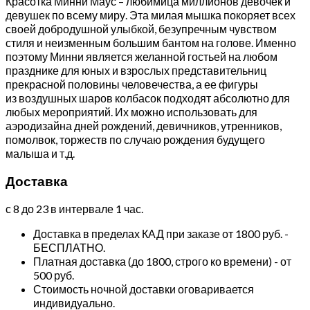
Красотка Минни Маус – любимица миллионов девочек и
девушек по всему миру. Эта милая мышка покоряет всех
своей добродушной улыбкой, безупречным чувством
стиля и неизменным большим бантом на голове. Именно
поэтому Минни является желанной гостьей на любом
празднике для юных и взрослых представительниц
прекрасной половины человечества, а ее фигуры
из воздушных шаров колбасок подходят абсолютно для
любых мероприятий. Их можно использовать для
аэродизайна дней рождений, девичников, утренников,
помолвок, торжеств по случаю рождения будущего
малыша и т.д.
Доставка
с 8 до 23 в интервале 1 час.
Доставка в пределах КАД при заказе от 1800 руб. -
БЕСПЛАТНО.
Платная доставка (до 1800, строго ко времени) - от
500 руб.
Стоимость ночной доставки оговаривается
индивидуально.