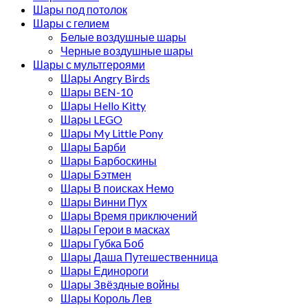
Шары под потолок
Шары с гелием
Белые воздушные шары
Черные воздушные шары
Шары с мультгероями
Шары Angry Birds
Шары BEN-10
Шары Hello Kitty
Шары LEGO
Шары My Little Pony
Шары Барби
Шары Барбоскины
Шары Бэтмен
Шары В поисках Немо
Шары Винни Пух
Шары Время приключений
Шары Герои в масках
Шары Губка Боб
Шары Даша Путешественница
Шары Единороги
Шары Звёздные войны
Шары Король Лев