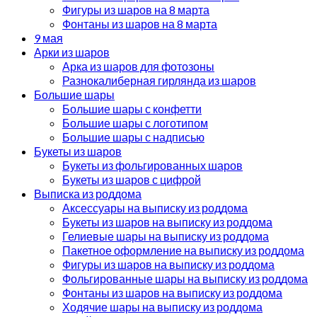
Фигуры из шаров на 8 марта
Фонтаны из шаров на 8 марта
9 мая
Арки из шаров
Арка из шаров для фотозоны
Разнокалиберная гирлянда из шаров
Большие шары
Большие шары с конфетти
Большие шары с логотипом
Большие шары с надписью
Букеты из шаров
Букеты из фольгированных шаров
Букеты из шаров с цифрой
Выписка из роддома
Аксессуары на выписку из роддома
Букеты из шаров на выписку из роддома
Гелиевые шары на выписку из роддома
Пакетное оформление на выписку из роддома
Фигуры из шаров на выписку из роддома
Фольгированные шары на выписку из роддома
Фонтаны из шаров на выписку из роддома
Ходячие шары на выписку из роддома