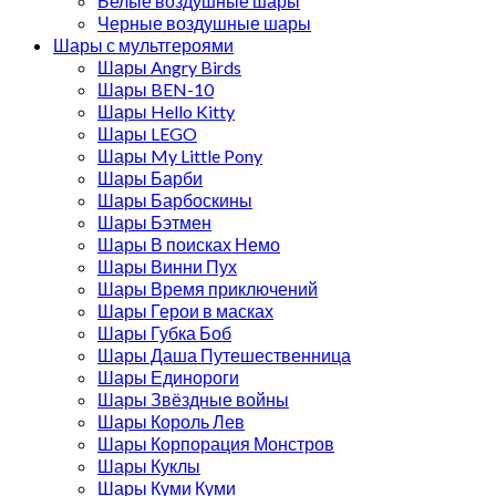
Белые воздушные шары
Черные воздушные шары
Шары с мультгероями
Шары Angry Birds
Шары BEN-10
Шары Hello Kitty
Шары LEGO
Шары My Little Pony
Шары Барби
Шары Барбоскины
Шары Бэтмен
Шары В поисках Немо
Шары Винни Пух
Шары Время приключений
Шары Герои в масках
Шары Губка Боб
Шары Даша Путешественница
Шары Единороги
Шары Звёздные войны
Шары Король Лев
Шары Корпорация Монстров
Шары Куклы
Шары Куми Куми