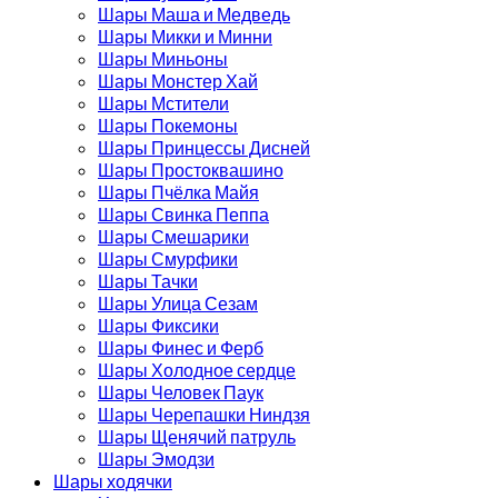
Шары Маша и Медведь
Шары Микки и Минни
Шары Миньоны
Шары Монстер Хай
Шары Мстители
Шары Покемоны
Шары Принцессы Дисней
Шары Простоквашино
Шары Пчёлка Майя
Шары Свинка Пеппа
Шары Смешарики
Шары Смурфики
Шары Тачки
Шары Улица Сезам
Шары Фиксики
Шары Финес и Ферб
Шары Холодное сердце
Шары Человек Паук
Шары Черепашки Ниндзя
Шары Щенячий патруль
Шары Эмодзи
Шары ходячки