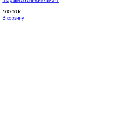
Шарики со снежинками-1
100.00
₽
В корзину