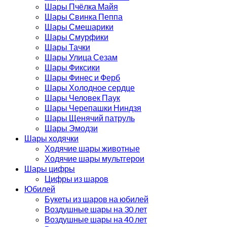
Шары Пчёлка Майя
Шары Свинка Пеппа
Шары Смешарики
Шары Смурфики
Шары Тачки
Шары Улица Сезам
Шары Фиксики
Шары Финес и Ферб
Шары Холодное сердце
Шары Человек Паук
Шары Черепашки Ниндзя
Шары Щенячий патруль
Шары Эмодзи
Шары ходячки
Ходячие шары животные
Ходячие шары мультгерои
Шары цифры
Цифры из шаров
Юбилей
Букеты из шаров на юбилей
Воздушные шары на 30 лет
Воздушные шары на 40 лет