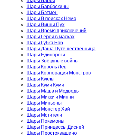
Шары Барби
Шары Барбоскины
Шары Бэтмен
Шары В поисках Немо
Шары Винни Пух
Шары Время приключений
Шары Герои в масках
Шары Губка Боб
Шары Даша Путешественница
Шары Единороги
Шары Звёздные войны
Шары Король Лев
Шары Корпорация Монстров
Шары Куклы
Шары Куми Куми
Шары Маша и Медведь
Шары Микки и Минни
Шары Миньоны
Шары Монстер Хай
Шары Мстители
Шары Покемоны
Шары Принцессы Дисней
Шары Простоквашино