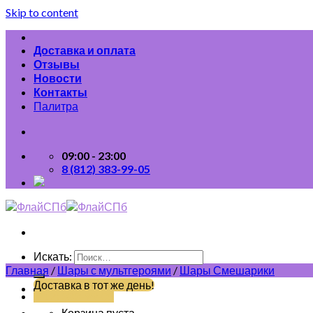
Skip to content
Доставка и оплата
Отзывы
Новости
Контакты
Палитра
09:00 - 23:00
8 (812) 383-99-05
Искать:
Главная
/
Шары с мультгероями
/
Шары Смешарики
Доставка в тот же день!
(812) 383-99-05
Корзина пуста.